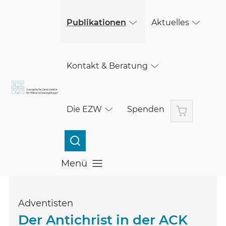
(öffnet in einem neuen Fenster)
Skip to main content
Publikationen
Aktuelles
Kontakt & Beratung
Warenkorb
Die EZW
Spenden
Menü
Menü öffnen
Adventisten
Der Antichrist in der ACK