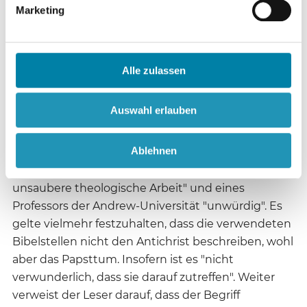
irdische Macht, ... deren Motivationskraft zum
Marketing
Gehorsam nicht auf der Liebe Gottes basiert, wird
ihre Überzeugungen und Praktiken letztlich mit
Gewalt durchsetzen." Somit ist klar: Rom ist der
Alle zulassen
Antichrist, weil die Römische Kirche theoretisch
ihre Interessen mit Gewalt durchsetzen kann.
Auswahl erlauben
Im Februarheft 2004 des Adventecho fand sich ein
Ablehnen
kritischer Leserbrief zu Whiddens Beitrag. Der
Artikel sei "ein Beispiel für eine fragwürdige und
unsaubere theologische Arbeit" und eines
Professors der Andrew-Universität "unwürdig". Es
gelte vielmehr festzuhalten, dass die verwendeten
Bibelstellen nicht den Antichrist beschreiben, wohl
aber das Papsttum. Insofern ist es "nicht
verwunderlich, dass sie darauf zutreffen". Weiter
verweist der Leser darauf, dass der Begriff