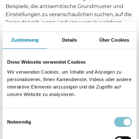
Beispiele, die antisemitische Grundmuster und
Einstellungen zu veranschaulichen suchen, auf die
Frage danach, wann und von wem in welchem
Kontext die Grenze zu einer Dämonisierung und
Delegitimierung Israels jeweils überschritten wird,
Zustimmung
Details
Über Cookies
keine abschließende Antwort zu geben.
Diese Webseite verwendet Cookies
Insbesondere das siebte Beispiel, das einen gegen
den Staat Israel gerichteten Rassismusvorwurf
Wir verwenden Cookies, um Inhalte und Anzeigen zu
personalisieren, Ihnen Kartendienste, Videos oder andere
bereits als antisemitisch qualifiziert, hat Anlass zu
interaktive Elemente anzuzeigen und die Zugriffe auf
kritischen Stellungnahmen gegeben. Vor dem
unsere Website zu analysieren.
Hintergrund, dass die jüdische Selbstbestimmung
„tragischerweise auf Kosten der palästinensischen
Selbstbestimmung erreicht“ wurde, wie vor allem
Einwilligungsauswahl
auch palästinensische Christen betonen, könne
Notwendig
eine Kritik an „den Methoden und Mitteln, mit
deren Hilfe ein Volk Selbstbestimmung ausübt“,