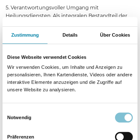
5. Verantwortungsvoller Umgang mit
Heilungsdiensten. Als integralen Bestandteil der
Bezeugung des Evangeliums üben Christen/innen
Heilungsdienste aus. Sie sind dazu berufen, diese
Zustimmung
Details
Über Cookies
Dienste verantwortungsbewusst auszuführen und
dabei die menschliche Würde uneingeschränkt zu
achten. Dabei müssen sie sicherstellen, dass die
Diese Webseite verwendet Cookies
Verwundbarkeit der Menschen und ihr Bedürfnis
Wir verwenden Cookies, um Inhalte und Anzeigen zu
nach Heilung nicht ausgenutzt werden.
personalisieren, Ihnen Kartendienste, Videos oder andere
interaktive Elemente anzuzeigen und die Zugriffe auf
6. Ablehnung von Gewalt. Christen/innen sind
unsere Website zu analysieren.
aufgerufen, in ihrem Zeugnis alle Formen von
Gewalt und Machtmissbrauch abzulehnen, auch
Einwilligungsauswahl
deren psychologische und soziale Formen. Sie
Notwendig
lehnen auch Gewalt, ungerechte Diskriminierung
oder Unterdrückung durch religiöse oder säkulare
Präferenzen
Autoritäten ab. Dazu gehören auch die