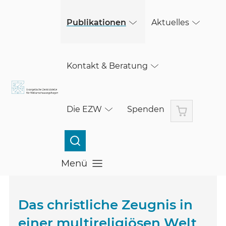
(öffnet in einem neuen Fenster)
(öffnet in einem neuen Fenster)
Skip to main content
Publikationen
Aktuelles
Kontakt & Beratung
Warenkorb
Die EZW
Spenden
Menü
Menü öffnen
Das christliche Zeugnis in
einer multireligiösen Welt