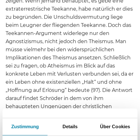
zeigen. Wenn jemand behauptet, es gebe eine
extraterrestrische Teekanne, habe natürlich er dies
zu begründen. Die Unschuldsvermutung liege
beim Leugner der fliegenden Teekanne. Doch das
Teekannen-Argument widerlege nur den
Agnostizismus, nicht jedoch den Theismus. Man
müsse vielmehr bei den widersprüchlichen
Implikationen des Theismus ansetzen. Schließlich
sei zu fragen, ob Atheismus im Blick auf das
konkrete Leben mit Verlusten verbunden sei, da er
ein Leben ohne existenziellen „Halt“ und ohne
„Hoffnung auf Erlösung“ bedeute (97). Die Antwort
darauf findet Schröder in dem von ihm
behaupteten Ungenügen der christlichen
Soteriologie, die ja mit einer „Hölle“ rechne, keine
klare Beziehung zwischen moralischem Verhalten
Zustimmung
Details
Über Cookies
des Menschen und seiner Erlösung zu erkennen
gebe (104) und insofern den „salto mortale der