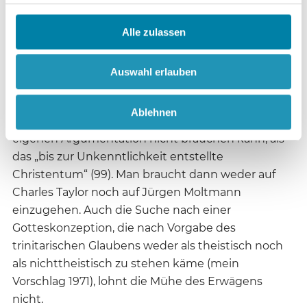
einfach nur albern klingt. Andernfalls fehlt
Atheisten die Angriffsfläche. Zwei Wege bieten sich
Alle zulassen
dann für sie an: Man blendet bestimmte
Gesichtspunkte aus, übergeht im Fall von Tillichs
Auswahl erlauben
Gottesverständnis, was er über Jesus Christus und
den Heiligen Geist zu sagen hat, oder, so die zweite
Ablehnen
Möglichkeit: Man klassifiziert, was man in der
eigenen Argumentation nicht brauchen kann, als
das „bis zur Unkenntlichkeit entstellte
Christentum“ (99). Man braucht dann weder auf
Charles Taylor noch auf Jürgen Moltmann
einzugehen. Auch die Suche nach einer
Gotteskonzeption, die nach Vorgabe des
trinitarischen Glaubens weder als theistisch noch
als nichttheistisch zu stehen käme (mein
Vorschlag 1971), lohnt die Mühe des Erwägens
nicht.