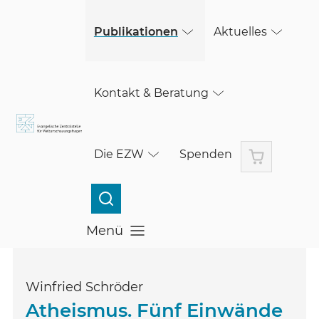
(öffnet in einem neuen Fenster)
Skip to main content
Publikationen
Aktuelles
Kontakt & Beratung
Warenkorb
Die EZW
Spenden
Menü
Menü öffnen
Winfried Schröder
Atheismus. Fünf Einwände