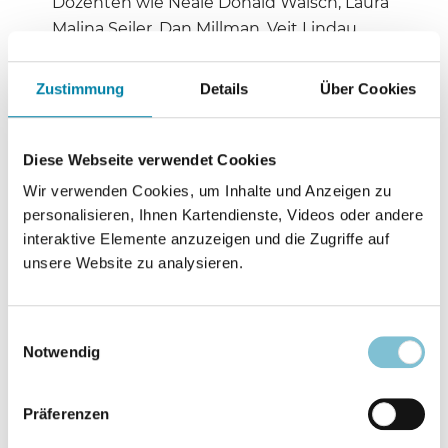
Dozenten wie Neale Donald Walsch, Laura
Malina Seiler, Dan Millman, Veit Lindau,
Christian Bischoff, Eva Maria Zurhorst,
Rüdigker Dahlke und anderen.
Zustimmung
Details
Über Cookies
Zu dem angeblich weltweit größten
Festival für die persönliche
Diese Webseite verwendet Cookies
Weiterentwicklung lädt die Firma
Wir verwenden Cookies, um Inhalte und Anzeigen zu
„Gedankentanken“ vom 27. bis 29. Mai 2021
personalisieren, Ihnen Kartendienste, Videos oder andere
in das Messegelände nach Köln-Porz ein.
interaktive Elemente anzuzeigen und die Zugriffe auf
Es werden 50.000 Menschen aus der
unsere Website zu analysieren.
ganzen Welt erwartet, um drei Tage lang
„in einer starken Community über ihre
Einwilligungsauswahl
Grenzen hinauszuwachsen“. Einige der
Notwendig
Referenten aus Basel werden auch auf
dem 40.000 Quadratmeter großen
Präferenzen
Festivalgelände in Köln erwartet.