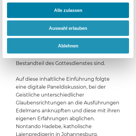
Religionsgemeinschaften betreffende
Problem in der Coronakrise aber sei der
Alle zulassen
Wegfall etablierter Trauerrituale, sodass
sich Gläubige nach dem Tod eines
Auswahl erlauben
Angehörigen alleingelassen fühlten. In
vielen Fällen sei zuletzt auch die
Ablehnen
Finanzierung von Gemeinden gefährdet,
vor allem wenn Spenden sonst fester
Bestandteil des Gottesdienstes sind.
Auf diese inhaltliche Einführung folgte
eine digitale Paneldiskussion, bei der
Geistliche unterschiedlicher
Glaubensrichtungen an die Ausführungen
Edelmans anknüpften und diese mit ihren
eigenen Erfahrungen abglichen.
Nontando Hadebe, katholische
Laienpredigerin in Johannesburg,