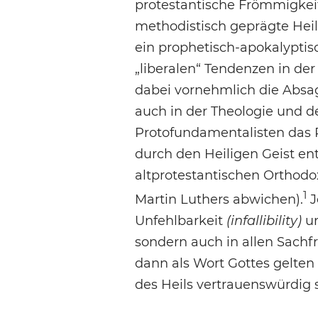
protestantische Frömmigkei
methodistisch geprägte Hei
ein prophetisch-apokalyptis
„liberalen“ Tendenzen in de
dabei vornehmlich die Absage
auch in der Theologie und d
Protofundamentalisten das P
durch den Heiligen Geist en
altprotestantischen Orthodox
1
Martin Luthers abwichen).
J
Unfehlbarkeit
(infallibility)
un
sondern auch in allen Sachfr
dann als Wort Gottes gelten
des Heils vertrauenswürdig 