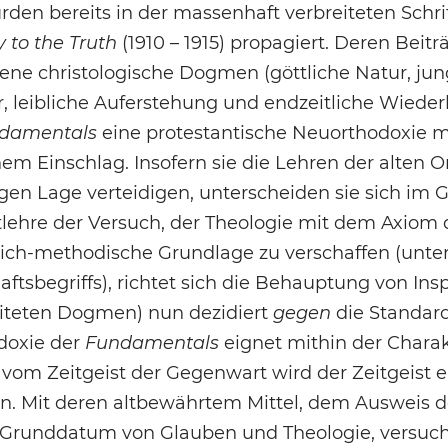
den bereits in der massenhaft verbreiteten Schr
 to the Truth
(1910 – 1915) propagiert. Deren Beit
e christologische Dogmen (göttliche Natur, jung
, leibliche Auferstehung und endzeitliche Wiederk
damentals
eine protestantische Neuorthodoxie 
em Einschlag. Insofern sie die Lehren der alten Ort
gen Lage verteidigen, unterscheiden sie sich im
ftlehre der Versuch, der Theologie mit dem Axiom 
lich-methodische Grundlage zu verschaffen (unte
tsbegriffs), richtet sich die Behauptung von Insp
iteten Dogmen) nun dezidiert
gegen
die Standard
doxie der
Fundamentals
eignet mithin der Charak
vom Zeitgeist der Gegenwart wird der Zeitgeist e
. Mit deren altbewährtem Mittel, dem Ausweis der
 Grunddatum von Glauben und Theologie, versuch