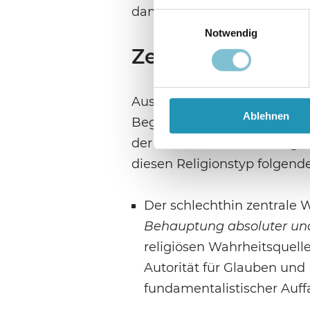
damit fest in der US-amerik
Einwilligungsauswahl
Notwendig
Zentrale Charakt
Ausgehend von der amerikani
Ablehnen
Begriffsgebrauch aus, wona
der in verschiedenen Religio
diesen Religionstyp folgend
Der schlechthin zentrale 
Behauptung absoluter und
religiösen Wahrheitsquel
Autorität für Glauben und
fundamentalistischer Auffa