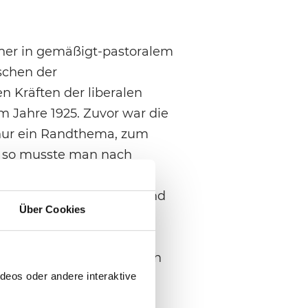
eher in gemäßigt-pastoralem
schen der
n Kräften der liberalen
 Jahre 1925. Zuvor war die
nur ein Randthema, zum
s, so musste man nach
lich sechs Tagen
Prozesse von Mutation und
Über Cookies
zess trug der
icity-Desaster: Ihre
om Publikum mehrheitlich
deos oder andere interaktive
urück und verlegte sich
anen. Sie verankerte sich