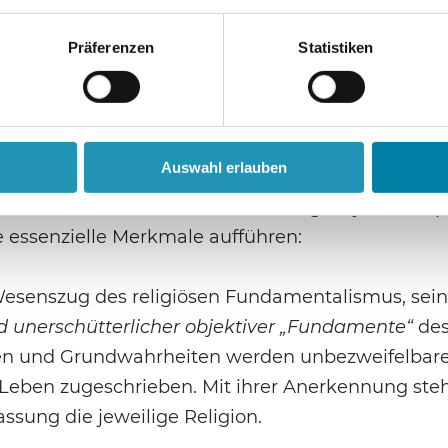
anischen Gesellschaft – und sammelte Kräfte für
Präferenzen
Statistiken
eristika des religiösen Funda
schen Ursprungsgestalt bildete sich ein religion
Auswahl erlauben
ch „Fundamentalismus“ einen bestimmten Typus v
nen auftreten kann. In Orientierung an jener Ursp
e essenzielle Merkmale aufführen:
Wesenszug des religiösen Fundamentalismus, sein 
 unerschütterlicher objektiver „Fundamente“
des
len und Grundwahrheiten werden unbezweifelbar
 Leben zugeschrieben. Mit ihrer Anerkennung steh
ssung die jeweilige Religion.