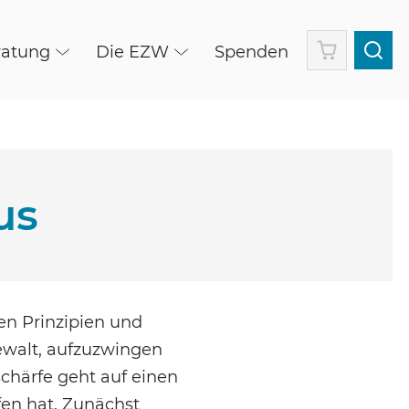
Warenkorb
ratung
Die EZW
Spenden
us
en Prinzipien und
ewalt, aufzuzwingen
schärfe geht auf einen
en hat. Zunächst