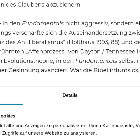
n des Glaubens abzusichern.
e in den
Fundamentals
nicht aggressiv, sondern 
dings verschärfte sich die Auseinandersetzung zwi
z des Antiliberalismus“ (Holthaus 1993, 88) und de
ühmten „Affenprozess“ von Dayton / Tennessee im
 Evolutionstheorie, in den
Fundamentals
selbst 
her Gesinnung avanciert. War die Bibel irrtumslo
g der Welt und aller ihrer Lebewesen in buchstäb
von der langsamen Entstehung der Arten durch 
Details
er Abstammung des Menschen vom Affen!). Der Pro
inen juristischen Sieg ein, zugleich aber ein Publ
Cookies
ien als fromme Hinterwäldler dargestellt und v
halte und Anzeigen zu personalisieren, Ihnen Kartendienste, Vi
ung zog sich daraufhin aus der Öffentlichkeit z
Zugriffe auf unsere Website zu analysieren.
von Bibelschulen und eigenen publizistischen Org