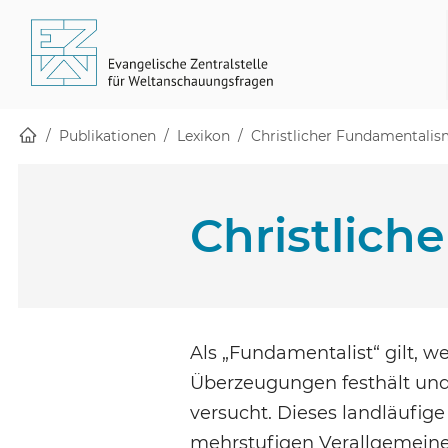
Startseite
Skip to main content
(öffnet in einem neuen Fenster)
Publikationen
Lexikon
Christlicher Fundamentali
Christlich
Als „Fundamentalist“ gilt, 
Überzeugungen festhält und
versucht. Dieses landläufige
mehrstufigen Verallgemeine