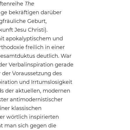
iftenreihe
The
räge bekräftigen darüber
fräuliche Geburt,
unft Jesu Christi).
mit apokalyptischem und
hodoxie freilich in einer
 Gesamtduktus deutlich. War
der Verbalinspiration gerade
r der Voraussetzung des
iration und Irrtumslosigkeit
s der aktuellen, modernen
ter antimodernistischer
iner klassischen
 wörtlich inspirierten
t man sich gegen die