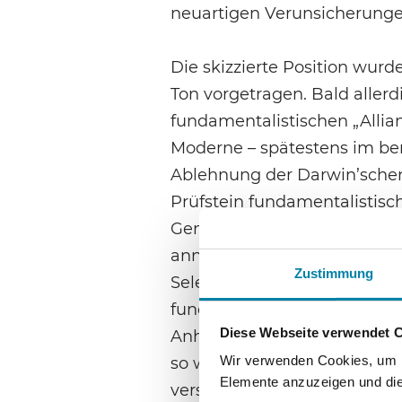
neuartigen Verunsicherunge
Die skizzierte Position wurd
Ton vorgetragen. Bald aller
fundamentalistischen „Allian
Moderne – spätestens im ber
Ablehnung der Darwin’schen
Prüfstein fundamentalistisc
Genesis 1 auch die Schöpfun
annehmen, gegen die Lehre 
Zustimmung
Selektion (einschließlich d
fundamentalistischen Partei e
Diese Webseite verwendet 
Anhänger wurden in den Med
Wir verwenden Cookies, um In
so wahrgenommen. Die Beweg
Elemente anzuzeigen und die 
verstärkt auf die Gründung 