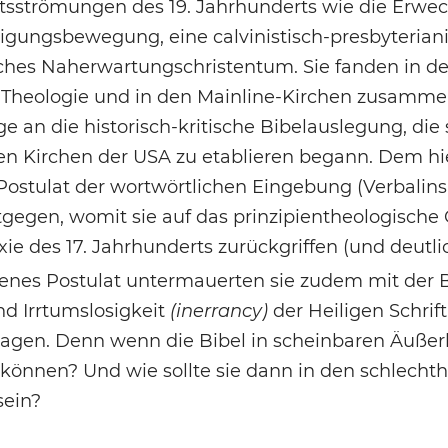
tsströmungen des 19. Jahrhunderts wie die Erw
ligungsbewegung, eine calvinistisch-presbyteria
ches Naherwartungschristentum. Sie fanden in de
r Theologie und in den Mainline-Kirchen zusammen
 an die historisch-kritische Bibelauslegung, die 
en Kirchen der USA zu etablieren begann. Dem hi
ostulat der wortwörtlichen Eingebung (Verbalinsp
tgegen, womit sie auf das prinzipientheologisch
ie des 17. Jahrhunderts zurückgriffen (und deutlic
enes Postulat untermauerten sie zudem mit der 
d Irrtumslosigkeit
(inerrancy)
der Heiligen Schrift
agen. Denn wenn die Bibel in scheinbaren Äußerlich
 können? Und wie sollte sie dann in den schlech
sein?