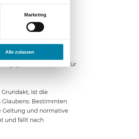
 ein Comeback.
Marketing
mentalismus
swissenschaftlicher
Alle zulassen
on Religion bezeichnet,
rungsgestalt lassen sich für
Grundakt, ist die
 Glaubens: Bestimmten
e Geltung und normative
t und fällt nach