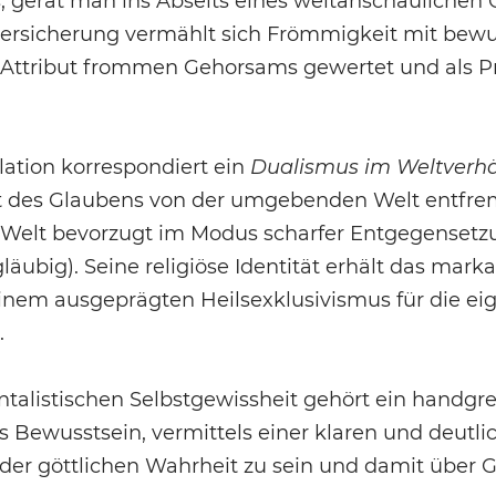
 gerät man ins Abseits eines weltanschaulichen
stversicherung vermählt sich Frömmigkeit mit bew
ls Attribut frommen Gehorsams gewertet und als Pr
lation korrespondiert ein
Dualismus im Weltverhä
t des Glaubens von der umgebenden Welt entfrem
 Welt bevorzugt im Modus scharfer Entgegensetzu
läubig). Seine religiöse Identität erhält das mar
einem ausgeprägten Heilsexklusivismus für die e
.
listischen Selbstgewissheit gehört ein handgrei
 Bewusstsein, vermittels einer klaren und deutl
er göttlichen Wahrheit zu sein und damit über G