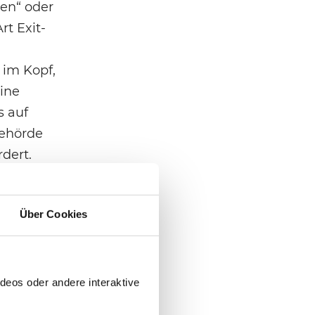
sen“ oder
rt Exit-
 im Kopf,
eine
s auf
behörde
dert.
hm
Über Cookies
h somit
deos oder andere interaktive