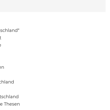
tschland“
t
e
en
chland
utschland
te Thesen