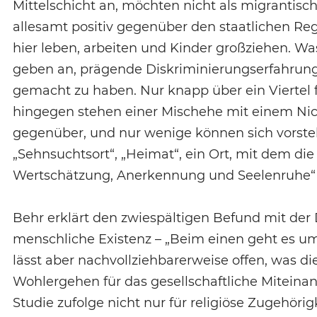
Mittelschicht an, möchten nicht als migrantisc
allesamt positiv gegenüber den staatlichen Rege
hier leben, arbeiten und Kinder großziehen. Was
geben an, prägende Diskriminierungserfahrung
gemacht zu haben. Nur knapp über ein Viertel fü
hingegen stehen einer Mischehe mit einem Ni
gegenüber, und nur wenige können sich vorstell
„Sehnsuchtsort“, „Heimat“, ein Ort, mit dem die
Wertschätzung, Anerkennung und Seelenruhe“ 
Behr erklärt den zwiespältigen Befund mit der 
menschliche Existenz – „Beim einen geht es ums
lässt aber nachvollziehbarerweise offen, was 
Wohlergehen für das gesellschaftliche Miteina
Studie zufolge nicht nur für religiöse Zugehörigk