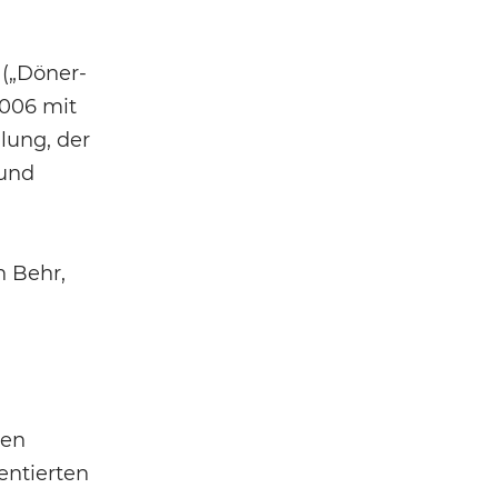
 („Döner-
2006 mit
lung, der
 und
n Behr,
ten
entierten