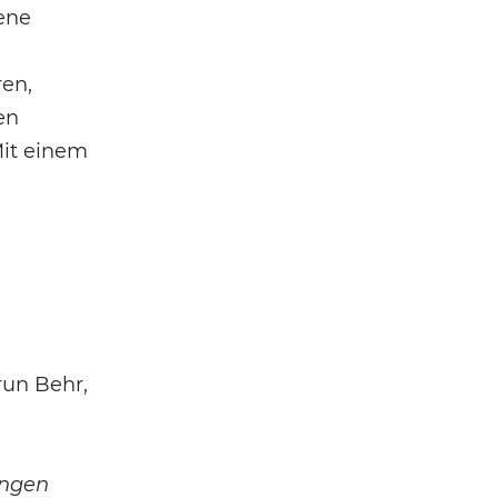
ene
ren,
en
Mit einem
run Behr,
ungen