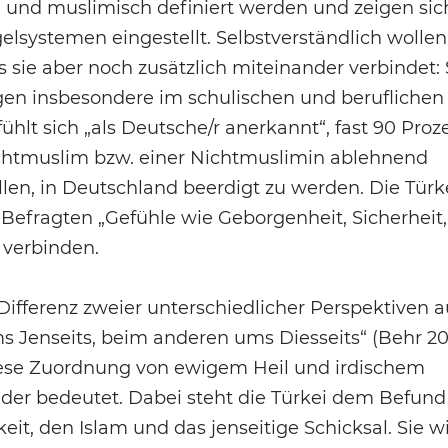
h und muslimisch definiert werden und zeigen sic
lsystemen eingestellt. Selbstverständlich wollen 
 sie aber noch zusätzlich miteinander verbindet: S
en insbesondere im schulischen und beruflichen 
hlt sich „als Deutsche/r anerkannt“, fast 90 Proz
chtmuslim bzw. einer Nichtmuslimin ablehnend
en, in Deutschland beerdigt zu werden. Die Türke
 Befragten „Gefühle wie Geborgenheit, Sicherheit,
verbinden.
Differenz zweier unterschiedlicher Perspektiven a
 Jenseits, beim anderen ums Diesseits“ (Behr 202
diese Zuordnung von ewigem Heil und irdischem
nder bedeutet. Dabei steht die Türkei dem Befund
eit, den Islam und das jenseitige Schicksal. Sie wi