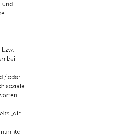
- und
se
g bzw.
n bei
d / oder
h soziale
tworten
its „die
genannte