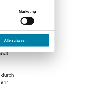
u üben:
er DİTİB,
Marketing
r
ren
er
enzt.
Alle zulassen
 aktiv,
andt
n durch
Behr