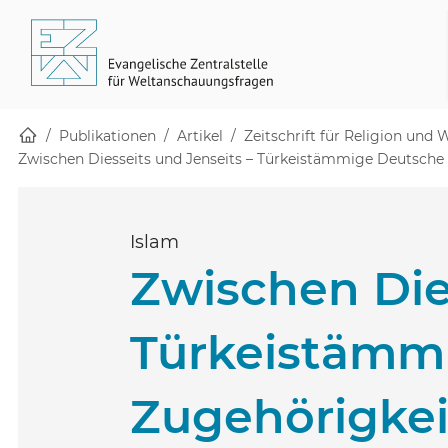
Startseite
Skip to main content
(öffnet in einem neuen Fenster)
(öffnet in einem neuen Fenster)
Publikationen
Artikel
Zeitschrift für Religion und
Zwischen Diesseits und Jenseits – Türkeistämmige Deutsche
Islam
Zwischen Die
Türkeistämmi
Zugehörigkei