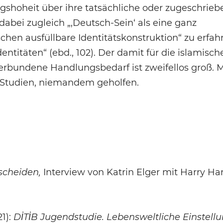
gshoheit über ihre tatsächliche oder zugeschrieb
dabei zugleich „‚Deutsch-Sein‘ als eine ganz
hen ausfüllbare Identitätskonstruktion“ zu erfah
ntitäten“ (ebd., 102). Der damit für die islamisch
 verbundene Handlungsbedarf ist zweifellos groß. 
 Studien, niemandem geholfen.
tscheiden,
Interview von Katrin Elger mit Harry Ha
1):
DİTİB Jugendstudie. Lebensweltliche Einstell