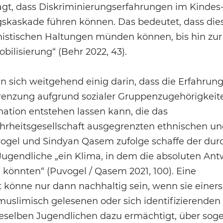
sagt, dass Diskriminierungserfahrungen im Kindes
gskaskade führen können. Das bedeutet, dass die
mistischen Haltungen münden können, bis hin zur
bilisierung“ (Behr 2022, 43).
n sich weitgehend einig darin, dass die Erfahrun
nzung aufgrund sozialer Gruppenzugehörigkeite
tion entstehen lassen kann, die das
ehrheitsgesellschaft ausgegrenzten ethnischen un
ogel und Sindyan Qasem zufolge schaffe der durc
Jugendliche „ein Klima, in dem die absoluten An
 könnten“ (Puvogel / Qasem 2021, 100). Eine
könne nur dann nachhaltig sein, wenn sie einerse
uslimisch gelesenen oder sich identifizierenden
ieselben Jugendlichen dazu ermächtigt, über so