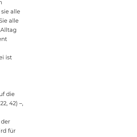
h
sie alle
ie alle
Alltag
ent
i ist
uf die
2, 42) –,
 der
rd für