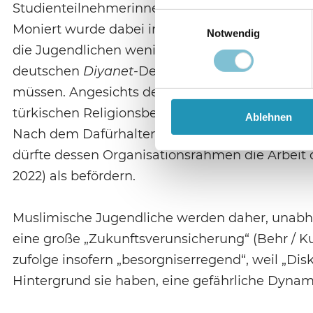
Studienteilnehmerinnen und -teilnehmer scheut
Einwilligungsauswahl
Moniert wurde dabei insbesondere die nahezu a
Notwendig
die Jugendlichen wenig Entscheidungsspielraum
deutschen
Diyanet-
Dependance wird sich diese
müssen. Angesichts des nach dem Putsch-Versu
türkischen Religionsbehörde auf den Bundesver
Ablehnen
Nach dem Dafürhalten von Murat Kayman, bis vor
dürfte dessen Organisationsrahmen die Arbeit
2022) als befördern.
Muslimische Jugendliche werden daher, unabhä
eine große „Zukunftsverunsicherung“ (Behr / Ku
zufolge insofern „besorgniserregend“, weil „D
Hintergrund sie haben, eine gefährliche Dynam