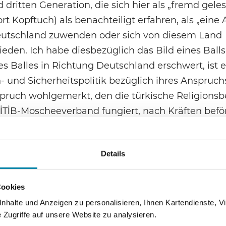
dritten Generation, die sich hier als „fremd gele
Kopftuch) als benachteiligt erfahren, als „eine A
 Deutschland zuwenden oder sich von diesem Land
ieden. Ich habe diesbezüglich das Bild eines Balls
des Balles in Richtung Deutschland erschwert, ist 
 und Sicherheitspolitik bezüglich ihres Anspruch
nspruch wohlgemerkt, den die türkische Religions
İTİB-Moscheeverband fungiert, nach Kräften beför
ällt gleichwohl wohlwollend aus. Durch die von i
Details
tabilisierung der Persönlichkeit bei und zeige sic
te und interessierte junge Menschen Integration zu
gendlichen des DİTİB-Moscheeverbandes keine
Cookies
nerkennend von einer „religiösen Matrix für
halte und Anzeigen zu personalisieren, Ihnen Kartendienste, Vi
Zugriffe auf unsere Website zu analysieren.
dikalen Muslimen oft fehlt“. Die befragten