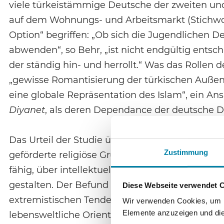
viele türkeistämmige Deutsche der zweiten und 
auf dem Wohnungs- und Arbeitsmarkt (Stichwort 
Option“ begriffen: „Ob sich die Jugendlichen
abwenden“, so Behr, „ist nicht endgültig entsch
der ständig hin- und herrollt.“ Was das Rollen 
„gewisse Romantisierung der türkischen Außen-
eine globale Repräsentation des Islam“, ein A
Diyanet
, als deren Dependance der deutsche D
Das Urteil der Studie über den DİTİB-Verband f
Zustimmung
geförderte religiöse Grundbildung trage er zur S
fähig, über intellektuell und spirituell gebilde
gestalten. Der Befund der Studie, dass die Ju
Diese Webseite verwendet 
extremistischen Tendenzen zeigen, lässt Behr a
Wir verwenden Cookies, um In
Elemente anzuzeigen und die 
lebensweltliche Orientierung“ sprechen, „die ra