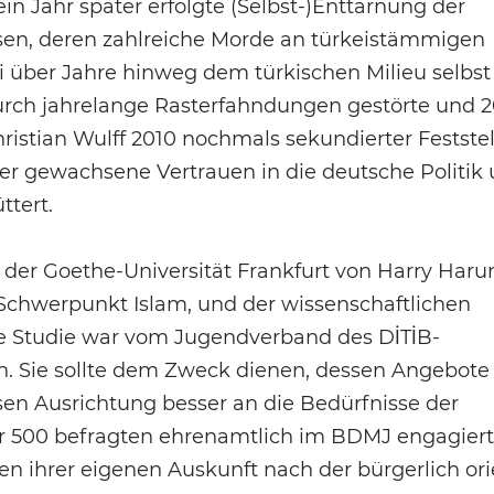
n Jahr später erfolgte (Selbst-)Enttarnung der
sen, deren zahlreiche Morde an türkeistämmigen
i über Jahre hinweg dem türkischen Milieu selbst
rch jahrelange Rasterfahndungen gestörte und 
istian Wulff 2010 nochmals sekundierter Feststel
der gewachsene Vertrauen in die deutsche Politik
ttert.
der Goethe-Universität Frankfurt von Harry Haru
Schwerpunkt Islam, und der wissenschaftlichen
te Studie war vom Jugendverband des DİTİB-
n. Sie sollte dem Zweck dienen, dessen Angebote
ösen Ausrichtung besser an die Bedürfnisse der
er 500 befragten ehrenamtlich im BDMJ engagier
n ihrer eigenen Auskunft nach der bürgerlich ori