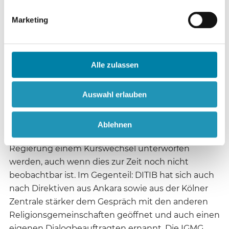
Meinung, dass das Grundgesetz und der Koran
miteinander vereinbar sind, 16 % sehen dies als
Marketing
Problem und 21 % haben sich darüber keine
Gedanken gemacht.
Alle zulassen
Der Verband DITIB, der bislang in Anlehnung an die
offizielle Regierungspolitik der Türkei als laizistisch
Auswahl erlauben
und auf einen im Grundsatz säkularen Staat hin
orientiert und mithin als seriös, wenn auch nicht
sehr dialogfreudig galt, könnte in Anbetracht der
Ablehnen
derzeitigen tendenziell islamistischen türkischen
Regierung einem Kurswechsel unterworfen
werden, auch wenn dies zur Zeit noch nicht
beobachtbar ist. Im Gegenteil: DITIB hat sich auch
nach Direktiven aus Ankara sowie aus der Kölner
Zentrale stärker dem Gespräch mit den anderen
Religionsgemeinschaften geöffnet und auch einen
eigenen Dialogbeauftragten ernannt. Die IGMG