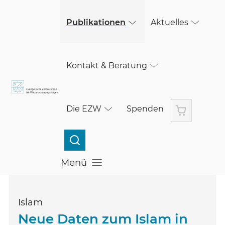
(öffnet in einem neuen Fenster)
Skip to main content
Publikationen
Aktuelles
Kontakt & Beratung
Warenkorb
Die EZW
Spenden
Menü
Menü öffnen
Islam
Neue Daten zum Islam in