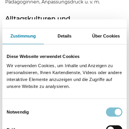
Pädagoginnen, Anpassungsdruck u. v. m.
Alltagskulturen und
Anpassungsdruck
Zustimmung
Details
Über Cookies
Auch wenn das Spannungsfeld aus islamistischer
Betätigung und alltagsreligiösem Verhalten, wie
Diese Webseite verwendet Cookies
die Broschüre zugibt, „vielfach nur schwer
Wir verwenden Cookies, um Inhalte und Anzeigen zu
auszudeuten“ (DeVi 2021, 41) ist, sieht DeVi e. V. die
personalisieren, Ihnen Kartendienste, Videos oder andere
Gefährdung des Schulfriedens, so die vorläufige
interaktive Elemente anzuzeigen und die Zugriffe auf
pädagogische Auskunft, dann gegeben, „wenn
unsere Website zu analysieren.
Schüler*innen von Mitschüler*innen unter Druck
gesetzt werden, ihren Alltag entlang von religiös
konnotierten Verhaltensweisen zu gestalten, wenn
Einwilligungsauswahl
sie aufgrund von Geschlecht, geschlechtlicher
Notwendig
Identität, sexueller Orientierung, oder aufgrund
ihrer religiösen und weltanschaulichen