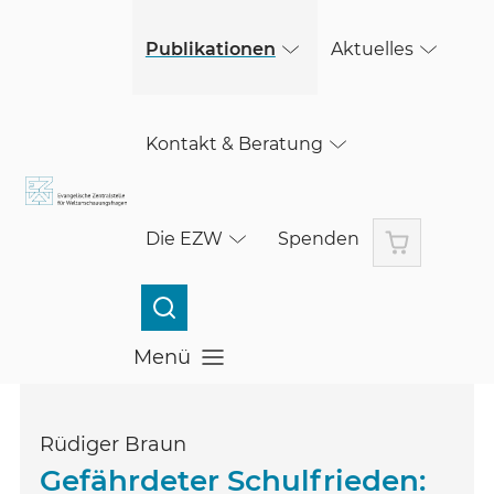
(öffnet in einem neuen Fenster)
(öffnet in einem neuen Fenster)
Skip to main content
Publikationen
Aktuelles
Kontakt & Beratung
Warenkorb
Die EZW
Spenden
Menü
Menü öffnen
Rüdiger Braun
Gefährdeter Schulfrieden: