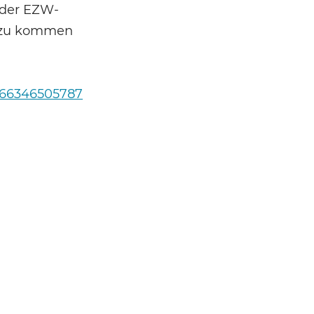
 der EZW-
Dazu kommen
j/66346505787