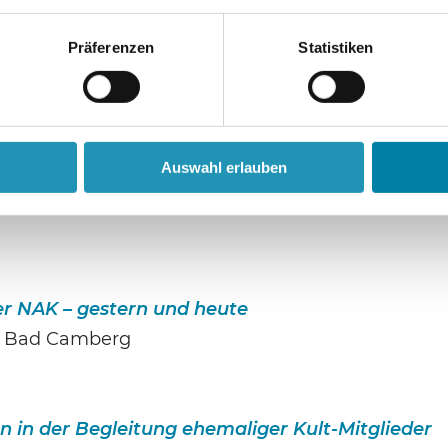
Präferenzen
Statistiken
riationen von METROPOLIS bis DON’T LOOK UP
chen
Auswahl erlauben
 bei Jehovas Zeugen – Erfahrungsbericht
r NAK – gestern und heute
), Bad Camberg
 in der Begleitung ehemaliger Kult-Mitglieder