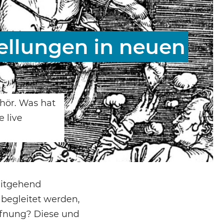
ellungen in neuen
hör. Was hat
e live
eitgehend
 begleitet werden,
ffnung? Diese und