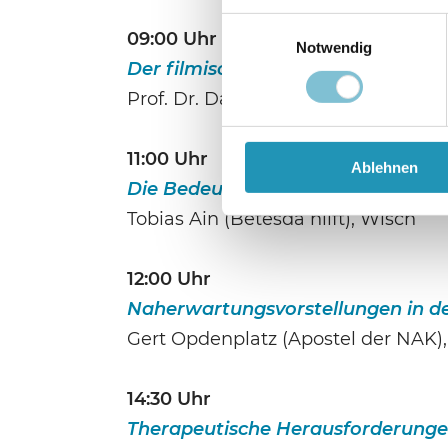
Einwilligungsauswahl
09:00 Uhr
Notwendig
Der filmische Weltuntergang. Va
Prof. Dr. Daria Pezzoli-Olgiati, Mün
11:00 Uhr
Ablehnen
Die Bedeutung von Endzeitängsten
Tobias Ain (Betesda hilft), Wisch
12:00 Uhr
Naherwartungsvorstellungen in de
Gert Opdenplatz (Apostel der NAK
14:30 Uhr
Therapeutische Herausforderungen