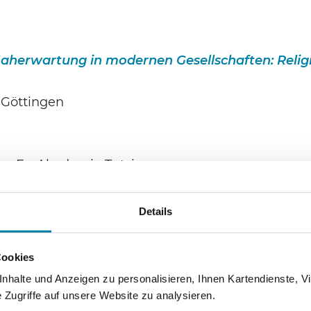
Naherwartung in modernen Gesellschaften: Relig
 Göttingen
er Ev. Akademie Tutzing
Details
aftsdenkens in den USA im 19. und 20. Jahrhund
r, München
Cookies
halte und Anzeigen zu personalisieren, Ihnen Kartendienste, Vi
Zugriffe auf unsere Website zu analysieren.