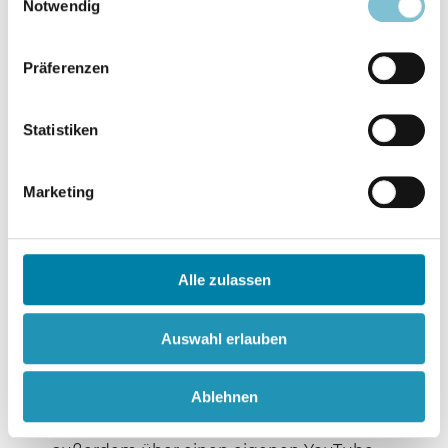
Notwendig
Medienreferentin der Islamischen
Glaubensgemeinschaft in Österreich
(IGGÖ), die in ihren jeweiligen
Präferenzen
Konfessionen bzw. Religionen
überlieferten Frauenbilder, etwa die Frage,
Statistiken
inwiefern Argumente vermeintlicher
Traditionen zum Ausschluss von Frauen
von religiösen Leitungsämtern nach einer
Marketing
historisch-kritischen Einordnung heute
überhaupt noch tragen können. Das
Portfolio adressierter Themen ebenso wie
Alle zulassen
der ausdrücklich pluralistische Ansatz
dieses neuen theologischen
Auswahl erlauben
Wissenschaftspodcasts aus Österreich ist
jedenfalls vielversprechend. „Diesseits von
Ablehnen
Eden“ ist abrufbar über alle gängigen
Podcast-Plattformen und verfügt