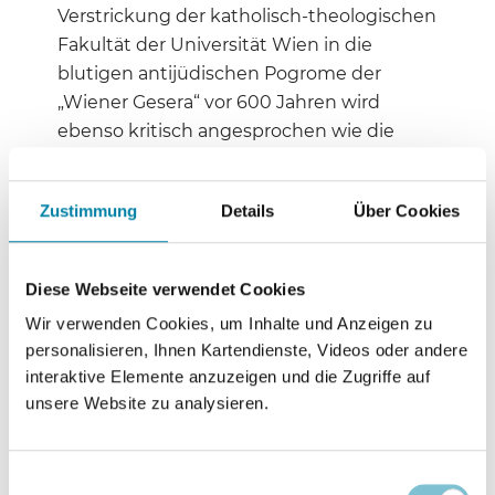
Verstrickung der katholisch-theologischen
Fakultät der Universität Wien in die
blutigen antijüdischen Pogrome der
„Wiener Gesera“ vor 600 Jahren wird
ebenso kritisch angesprochen wie die
jüngste Entscheidung der vatikanischen
Glaubenskongregation gegen die
Zustimmung
Details
Über Cookies
Segnung homosexueller Paare.
Eine (selbst)kritische Reflexion tradierter
Diese Webseite verwendet Cookies
Familien- und Geschlechterbilder aus
Wir verwenden Cookies, um Inhalte und Anzeigen zu
interreligiöser Perspektive nimmt auch
personalisieren, Ihnen Kartendienste, Videos oder andere
die dritte Podcastfolge vor. Unter dem
interaktive Elemente anzuzeigen und die Zugriffe auf
Titel „Die ‚Frauenfrage‘: Alte Debatte,
unsere Website zu analysieren.
moderne Probleme“ hinterfragen hierbei
Uta Heil, der katholische Theologe Liborius
Lumma und Carla Amina Baghajati,
Einwilligungsauswahl