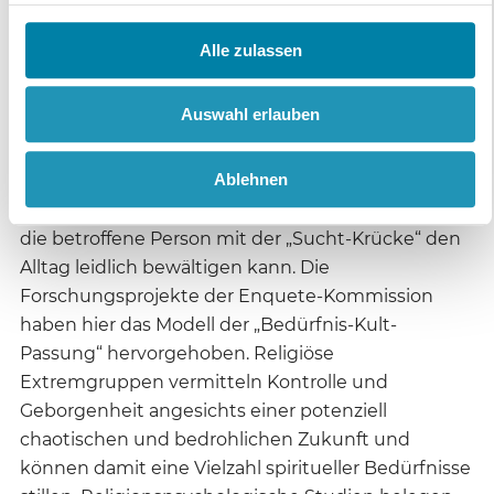
selbst, sondern eher Angehörige von
„Sektenmitgliedern“. Während die Angehörigen
Alle zulassen
sich Sorgen machen (Persönlichkeitsveränderung,
Verdacht einer „Gehirnwäsche“), kann das die
Auswahl erlauben
betroffene Person nicht verstehen, weil die Gruppe
vordergründig die individuellen Bedürfnisse exakt
Ablehnen
befriedigt. Auch bei einer Suchterkrankung leiden
in der ersten Phase die Angehörigen viel mehr, weil
die betroffene Person mit der „Sucht-Krücke“ den
Alltag leidlich bewältigen kann. Die
Forschungsprojekte der Enquete-Kommission
haben hier das Modell der „Bedürfnis-Kult-
Passung“ hervorgehoben. Religiöse
Extremgruppen vermitteln Kontrolle und
Geborgenheit angesichts einer potenziell
chaotischen und bedrohlichen Zukunft und
können damit eine Vielzahl spiritueller Bedürfnisse