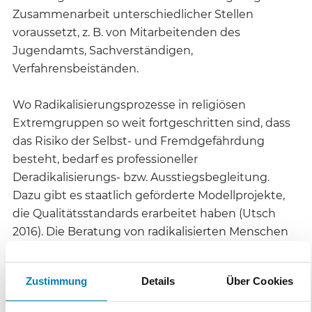
Zusammenarbeit unterschiedlicher Stellen
voraussetzt, z. B. von Mitarbeitenden des
Jugendamts, Sachverständigen,
Verfahrensbeiständen.
Wo Radikalisierungsprozesse in religiösen
Extremgruppen so weit fortgeschritten sind, dass
das Risiko der Selbst- und Fremdgefährdung
besteht, bedarf es professioneller
Deradikalisierungs- bzw. Ausstiegsbegleitung.
Dazu gibt es staatlich geförderte Modellprojekte,
die Qualitätsstandards erarbeitet haben (Utsch
2016). Die Beratung von radikalisierten Menschen
und/oder ihres sozialen Umfelds stellt vor allem
besondere Anforderungen an die Haltung der
Zustimmung
Details
Über Cookies
Beraterin und des Beraters. Die Handreichung des
Netzwerks der Beratungsstelle „Radikalisierung“