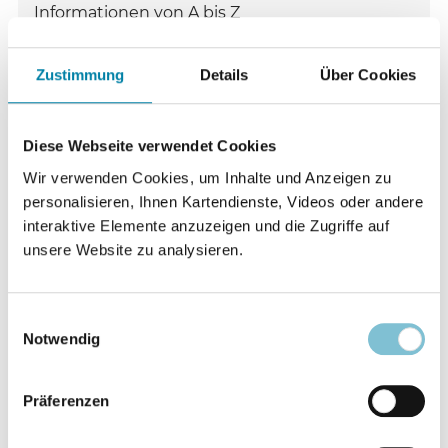
Informationen von A bis Z
Zustimmung
Details
Über Cookies
Bitte wählen Sie
Diese Webseite verwendet Cookies
Wir verwenden Cookies, um Inhalte und Anzeigen zu
A
B
C
D
E
F
G
H
personalisieren, Ihnen Kartendienste, Videos oder andere
interaktive Elemente anzuzeigen und die Zugriffe auf
unsere Website zu analysieren.
Passende Lexikon-Einträge
Einwilligungsauswahl
Ta
Tantra, Tantrismus
Notwendig
Th
Theologie der Religionen
Präferenzen
Th
Theosophie