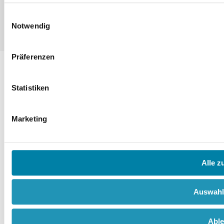
Einwilligungsauswahl
Notwendig
Präferenzen
Statistiken
Marketing
Alle z
Auswahl
Abl