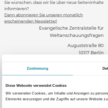
Sie wünschen, dass wir Sie über neue Seiteninhalte
informieren?
Dann abonnieren Sie unseren monatlich
erscheinenden Newsletter!
Evangelische Zentralstelle für
Weltanschauungsfragen
Auguststraße 80
10117
Berlin
www.ezw-berlin.de
info@ezw-berlin.de
Zustimmung
Det
030 28395-211
Diese Webseite verwendet Cookies
Datenschutz
Impressum
Wir verwenden Cookies, um Inhalte und Anzeigen zu personali
Elemente anzuzeigen und die Zugriffe auf unsere Website zu
Cookieeinstellungen