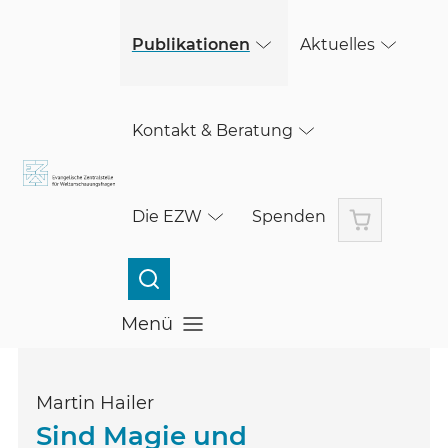
(öffnet in einem neuen Fenster)
Skip to main content
Publikationen
Aktuelles
Kontakt & Beratung
Warenkorb
Die EZW
Spenden
Menü
Menü öffnen
Martin Hailer
Sind Magie und