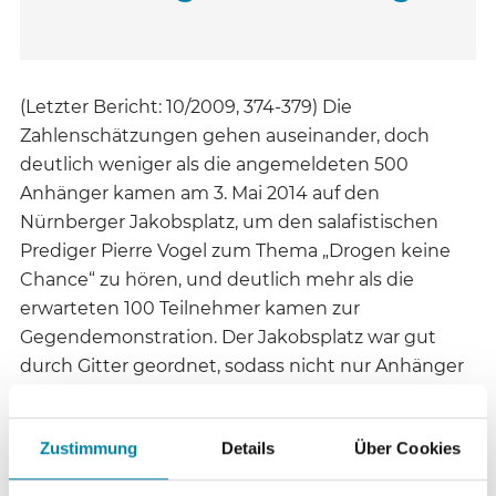
(Letzter Bericht: 10/2009, 374-379) Die
Zahlenschätzungen gehen auseinander, doch
deutlich weniger als die angemeldeten 500
Anhänger kamen am 3. Mai 2014 auf den
Nürnberger Jakobsplatz, um den salafistischen
Prediger Pierre Vogel zum Thema „Drogen keine
Chance“ zu hören, und deutlich mehr als die
erwarteten 100 Teilnehmer kamen zur
Gegendemonstration. Der Jakobsplatz war gut
durch Gitter geordnet, sodass nicht nur Anhänger
Vogels und Gegendemonstranten aus dem
bürgerlichen und linken Spektrum voneinander,
Zustimmung
Details
Über Cookies
sondern auch von einem Dutzend Rechtsextremer
getrennt blieben, denen in der Berichterstattung