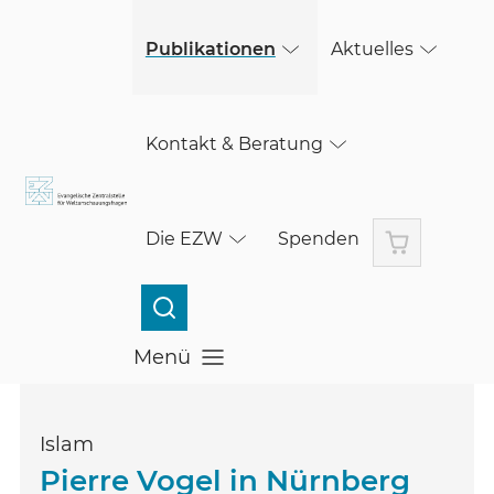
(öffnet in einem neuen Fenster)
Skip to main content
Publikationen
Aktuelles
Kontakt & Beratung
Warenkorb
Die EZW
Spenden
Menü
Menü öffnen
Islam
Pierre Vogel in Nürnberg