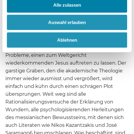
Alle zulassen
zu vollziehen.
Auswahl erlauben
Das Problem des historischen Abstandes zur
Zeitenwende und zur Welt des Neuen Testaments
schmerzt in diesem Jesusroman nicht mehr. In
Ablehnen
nach-postmodernen Zeiten verursacht es keine
Probleme, einen zum Weltgericht
wiederkommenden Jesus auftreten zu lassen. Der
garstige Graben, den die akademische Theologie
immer wieder ausmisst und vergrößert, wird
einfach und kühn durch einen schrägen Plot
übersprungen. Weit weg sind alle
Rationalisierungsversuche der Erklärung von
Wundern, alle psychologisierenden Herleitungen
des messianischen Bewusstseins, mit denen sich
auch Literaten wie Nikos Kazantzakis und José
Saramago6 herumschlagen. Was beschäftigt, sind