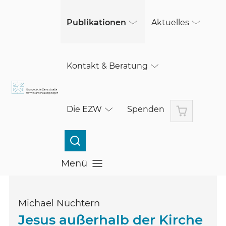
(öffnet in einem neuen Fenster)
Skip to main content
Publikationen
Aktuelles
Kontakt & Beratung
Warenkorb
Die EZW
Spenden
Menü
Menü öffnen
Michael Nüchtern
Jesus außerhalb der Kirche