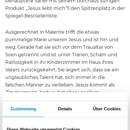
behauptete Safier mit seinem durchaus süffigen
Produkt „Jesus liebt mich“5 den Spitzenplatz in der
Spiegel-Bestsellerliste.
Ausgerechnet in Malente trifft die etwas
pummelige Marie unseren Jesus und ist hin und
weg. Gerade hat sie sich vor dem Traualtar von
Sven getrennt und ist unter Tränen, Scham und
Ratlosigkeit in ihr Kinderzimmer im Haus ihres
Vaters zurückgekehrt. Sie ärgert sich, dass sie ein
unglaubliches Talent hat, sich immer in die
falschen Männer zu verlieben. Jesus kommt als
Zimmermann Joshua, hat aber vor allem
unglaublich schöne Augen, eine sanfte, erotische
Stimme und einen „tollen Hintern“. „Und diese
Zustimmung
Details
Über Cookies
Ausstrahlung ... Ich wette, wenn er es darauf
anlegen würde, könnte dieser Zimmermann viele
Diese Webseite verwendet Cookies