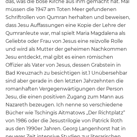
das, was die böse Kirche aus ihm gemacht hat. Mal
müssen die 1947 am Toten Meer gefundenen
Schriftrollen von Qumran herhalten und beweisen,
dass Jesu Auffassungen eine Kopie der Lehre der
Qumranleute war, mal spielt Maria Magdalena als
Geliebte oder Frau von Jesus eine reizvolle Rolle
und wird als Mutter der geheimen Nachkommen
Jesu entdeckt, mal gibt es einen römischen
Offizier als Vater von Jesus, dessen Grabstein in
Bad Kreuznach zu besichtigen ist.1 Unübersehbar
sind aber gerade in den letzten Jahrzehnten die
romanhaften Vergegenwärtigungen der Person
Jesu, die einen positiven Zugang zum Mann aus
Nazareth bezeugen. Ich nenne so verschiedene
Bücher wie Tschingis Aitmatows „Der Richtplatz“
von 1986 oder die Jesustrilogie von Patrick Roth
aus den 1990er Jahren. Georg Langenhorst hat in
neuerer Zeit intensive Studien zur literarischen