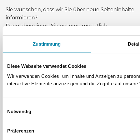
Sie wünschen, dass wir Sie über neue Seiteninhalte
informieren?
Dann abonnieren Sie unseren monatlich
erscheinenden Newsletter!
Evangelische Zentralstelle für
Zustimmung
Detai
Weltanschauungsfragen
Auguststraße 80
Diese Webseite verwendet Cookies
10117
Berlin
Wir verwenden Cookies, um Inhalte und Anzeigen zu personal
www.ezw-berlin.de
interaktive Elemente anzuzeigen und die Zugriffe auf unsere
info@ezw-berlin.de
030 28395-211
Einwilligungsauswahl
Notwendig
Datenschutz
Impressum
Präferenzen
Cookieeinstellungen