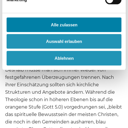
Versenkungsgrade der Meditation unterschieden
(grobstofflich – Naturmystik, feinstofflich –
Gottesmystik, bilderlos – formlose Mystik, nondual
Alle zulassen
– Einheitsmystik). Auch zwei weitere Konzepte
Wilbers, die Prä-/Trans-Verwechselung sowie die
drei Gesichter Gottes werden an eine christliche
Auswahl erlauben
Sichtweise angepasst.Die Autoren möchten der
Kirche wichtige Impulse geben. Sie betonen, dass
Ablehnen
die Kernbotschaft Jesu Wandlung beinhalte.
Deshalb müsse man sich immer wieder von
festgefahrenen Überzeugungen trennen. Nach
ihrer Einschätzung sollten sich kirchliche
Strukturen und Angebote ändern. Während die
Theologie schon in höheren Ebenen bis auf die
orangene Stufe (Gott 5.0) vorgedrungen sei, „bleibt
das spirituelle Bewusstsein der meisten Christen,
die noch in den Gemeinden ausharren, blau