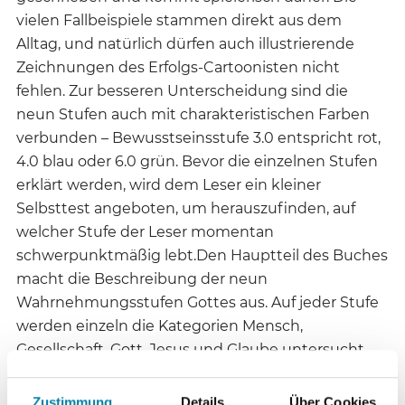
vielen Fallbeispiele stammen direkt aus dem
Alltag, und natürlich dürfen auch illustrierende
Zeichnungen des Erfolgs-Cartoonisten nicht
fehlen. Zur besseren Unterscheidung sind die
neun Stufen auch mit charakteristischen Farben
verbunden – Bewusstseinsstufe 3.0 entspricht rot,
4.0 blau oder 6.0 grün. Bevor die einzelnen Stufen
erklärt werden, wird dem Leser ein kleiner
Selbsttest angeboten, um herauszufinden, auf
welcher Stufe der Leser momentan
schwerpunktmäßig lebt.Den Hauptteil des Buches
macht die Beschreibung der neun
Wahrnehmungsstufen Gottes aus. Auf jeder Stufe
werden einzeln die Kategorien Mensch,
Gesellschaft, Gott, Jesus und Glaube untersucht.
Während der roten Phase (Gott 3.0) werde Jahwe
als Kriegsgott wie im Alten Testament
Zustimmung
Details
Über Cookies