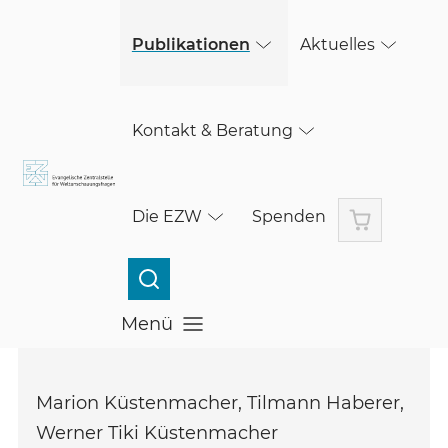
(öffnet in einem neuen Fenster)
Skip to main content
Publikationen
Aktuelles
Kontakt & Beratung
Warenkorb
Die EZW
Spenden
Menü
Menü öffnen
Marion Küstenmacher, Tilmann Haberer,
Werner Tiki Küstenmacher