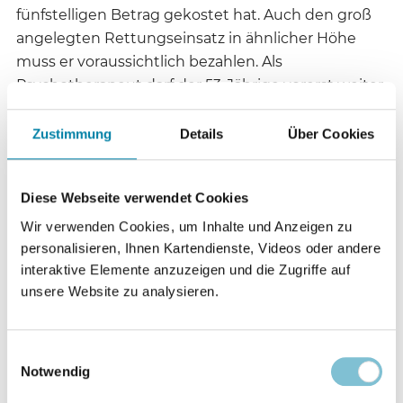
fünfstelligen Betrag gekostet hat. Auch den groß
angelegten Rettungseinsatz in ähnlicher Höhe
muss er voraussichtlich bezahlen. Als
Psychotherapeut darf der 53-Jährige vorerst weiter
arbeiten. Allerdings könnte er wegen des
Drogenexperiments seine Approbation verlieren.
Zustimmung
Details
Über Cookies
Die Psychotherapeutenkammer beschäftigt sich
laut Verteidigung bereits mit dem Fall.
Diese Webseite verwendet Cookies
Im Jahr 2009 gab es den Fall, dass in einer Berliner
Wir verwenden Cookies, um Inhalte und Anzeigen zu
personalisieren, Ihnen Kartendienste, Videos oder andere
Arztpraxis zwei Patienten starben, weil ihnen bei
interaktive Elemente anzuzeigen und die Zugriffe auf
einer ärztlich geleiteten Gruppentherapie eine
unsere Website zu analysieren.
Überdosis psychoaktiver Substanzen verabreicht
worden war. Der Seminarleiter stellte den
Teilnehmern ebenfalls in Aussicht, durch Drogen
Einwilligungsauswahl
Zugang zu verdrängten Gefühlen zu erhalten, die
Notwendig
dann in der psycholytischen Therapie