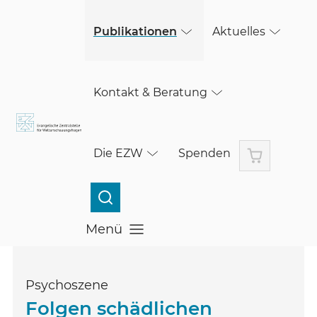
(öffnet in einem neuen Fenster)
Skip to main content
Publikationen
Aktuelles
Kontakt & Beratung
Warenkorb
Die EZW
Spenden
Menü
Menü öffnen
Psychoszene
Folgen schädlichen