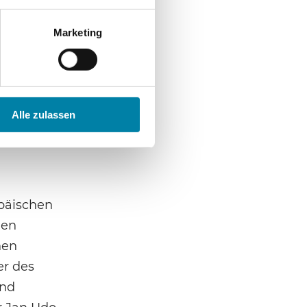
t weh …
Marketing
iziert.
terischen
Oliver
Alle zulassen
opäischen
len
hen
er des
und