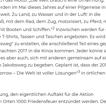
ich das Motto: „Die Welt braucht eine Umarmung.
rden im Mai dieses Jahres auf einer Pilgerreise i
weit. Zu Land, zu Wasser und in der Luft! In die
ß, mit dem Rad, dem Zug, motorisiert, zu Pferd, 
2
mit Booten und Schiffen.“
Inzwischen werden für
 T-Shirts, Tassen und Taschen angeboten. Es wird
sweg“ zu erstellen, die anschließend Teil eines g
hnachten 2017 in die Kinos kommen. Jeder könne 
i es aber auch, sich mit anderen gemeinsam auf e
n Jakobsweg zu begeben. Geplant ist, dass der 20
3
rrow – Die Welt ist voller Lösungen“
in örtlichen
nung, den eigentlichen Auftakt für die Aktion
n Orten 1000 Friedensfeuer entzündet werden. De