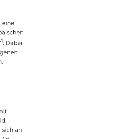
 eine
opäischen
1
“
. Dabei
ragenen
m.
mit
ld,
 sich an