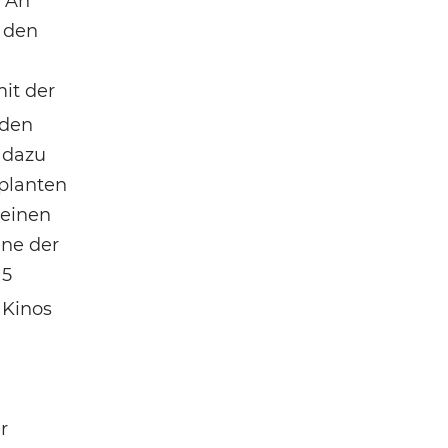
“ An
n den
mit der
 den
 dazu
eplanten
seinen
ine der
15
 Kinos
r