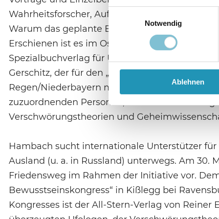
Einwilligungsauswahl
Wahrheitsforscher, Aufklärer“. Im Herbst 2016
Notwendig
Warum das geplante Bargeldverbot das Ende uns
Erschienen ist es im Osiris-Verlag, einem im 
Spezialbuchverlag für Ufologie, Geheimgesells
Gerschitz, der für den „Regentreff“ verantwortli
Ablehnen
Regen/Niederbayern monatlich stattfindendes T
zuzuordnenden Personen, die untereinander gut
Verschwörungstheorien und Geheimwissenscha
Hambach sucht internationale Unterstützer für 
Ausland (u. a. in Russland) unterwegs. Am 30. M
Friedensweg im Rahmen der Initiative vor. Demna
Bewusstseinskongress“ in Kißlegg bei Ravensburg 
Kongresses ist der All-Stern-Verlag von Reiner E