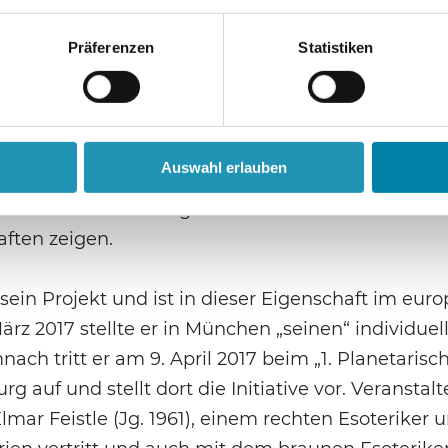
 hat Hambach das Buch „Bargeld ade! Scheiden tu
Präferenzen
Statistiken
erer persönlichen Freiheit bedeuten würde“ publ
niederbayerischen Schönberg ansässigen rechtseso
chaften und Grenzwissenschaften. Eigentümer ist 
ch zeichnet. Es handelt sich dabei um ein in
Auswahl erlauben
reffen von eher dem rechtsesoterischen Milieu
 vernetzt sind und großes Interesse an
ften zeigen.
sein Projekt und ist in dieser Eigenschaft im eur
ärz 2017 stellte er in München „seinen“ individuel
ch tritt er am 9. April 2017 beim „1. Planetarisc
auf und stellt dort die Initiative vor. Veranstalt
lmar Feistle (Jg. 1961), einem rechten Esoteriker 