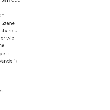
r Jan Udo
en
r Szene
üchern u.
 er wie
he
gung
Wandel“)
ls