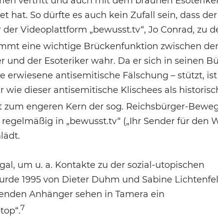
ien vertritt und auch mit dem braunen Esoterike
hat. So dürfte es auch kein Zufall sein, dass der
der Videoplattform „bewusst.tv“, Jo Conrad, zu d
mmt eine wichtige Brückenfunktion zwischen de
 und der Esoteriker wahr. Da er sich in seinen B
ne erwiesene antisemitische Fälschung – stützt, ist
 wie dieser antisemitische Klischees als historisc
t zum engeren Kern der sog. Reichsbürger-Bewe
 regelmäßig in „bewusst.tv“ („Ihr Sender für den 
lädt.
gal, um u. a. Kontakte zu der sozial-utopischen
rde 1995 von Dieter Duhm und Sabine Lichtenfe
ebenden Anhänger sehen in Tamera ein
7
top“.