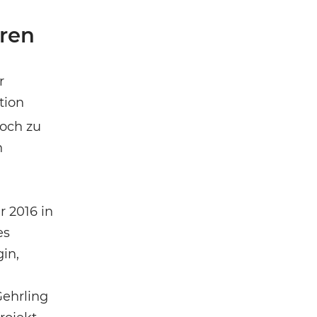
oren
r
tion
doch zu
n
r 2016 in
es
in,
Gehrling