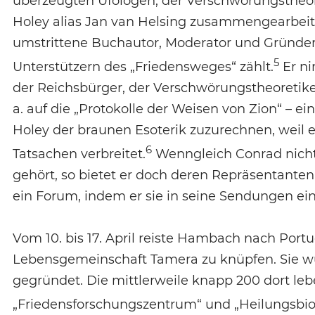
überzeugten Ufologen, der Verschwörungstheor
Holey alias Jan van Helsing zusammengearbeitet 
umstrittene Buchautor, Moderator und Gründer 
5
Unterstützern des „Friedensweges“ zählt.
Er ni
der Reichsbürger, der Verschwörungstheoretiker
a. auf die „Protokolle der Weisen von Zion“ – ei
Holey der braunen Esoterik zuzurechnen, weil er
6
Tatsachen verbreitet.
Wenngleich Conrad nich
gehört, so bietet er doch deren Repräsentanten
ein Forum, indem er sie in seine Sendungen ein
Vom 10. bis 17. April reiste Hambach nach Portu
Lebensgemeinschaft Tamera zu knüpfen. Sie wu
gegründet. Die mittlerweile knapp 200 dort l
„Friedensforschungszentrum“ und „Heilungsbio