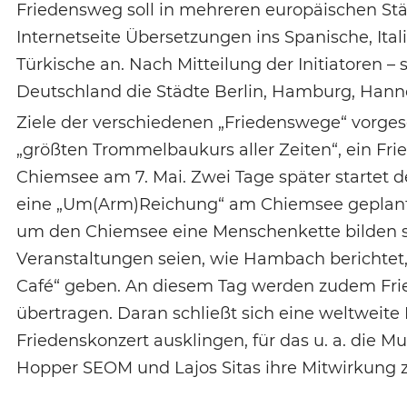
Friedensweg soll in mehreren europäischen Städ
Internetseite Übersetzungen ins Spanische, Ital
Türkische an. Nach Mitteilung der Initiatoren – 
Deutschland die Städte Berlin, Hamburg, Hannov
Ziele der verschiedenen „Friedenswege“ vorge
„größten Trommelbaukurs aller Zeiten“, ein F
Chiemsee am 7. Mai. Zwei Tage später startet der
eine „Um(Arm)Reichung“ am Chiemsee geplant. 
um den Chiemsee eine Menschenkette bilden sol
Veranstaltungen seien, wie Hambach berichtet, 
Café“ geben. An diesem Tag werden zudem Fried
übertragen. Daran schließt sich eine weltweite
Friedenskonzert ausklingen, für das u. a. die M
Hopper SEOM und Lajos Sitas ihre Mitwirkung 