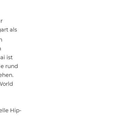
ür
art als
h
m
i ist
ie rund
ehen.
World
elle Hip-