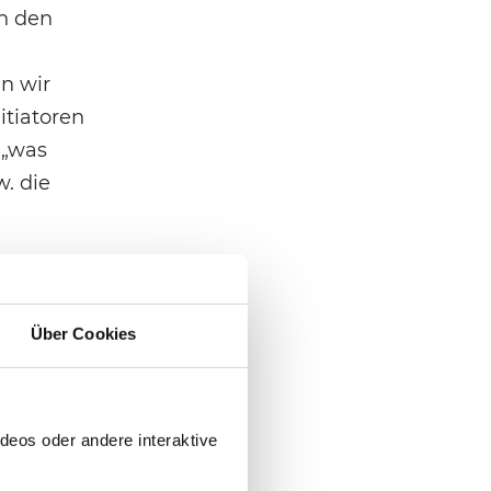
en den
nn wir
itiatoren
 „was
. die
Über Cookies
r auf
etzt, die
deos oder andere interaktive
r