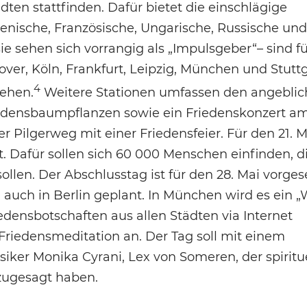
ten stattfinden. Dafür bietet die einschlägige
ienische, Französische, Ungarische, Russische und
sie sehen sich vorrangig als „Impulsgeber“– sind f
er, Köln, Frankfurt, Leipzig, München und Stuttg
4
sehen.
Weitere Stationen umfassen den angeblic
riedensbaumpflanzen sowie ein Friedenskonzert a
 Pilgerweg mit einer Friedensfeier. Für den 21. Ma
Dafür sollen sich 60 000 Menschen einfinden, d
len. Der Abschlusstag ist für den 28. Mai vorges
auch in Berlin geplant. In München wird es ein „
ensbotschaften aus allen Städten via Internet
 Friedensmeditation an. Der Tag soll mit einem
usiker Monika Cyrani, Lex von Someren, der spiritu
zugesagt haben.