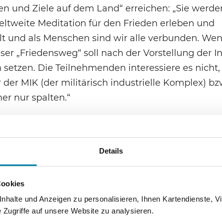
ten und Ziele auf dem Land“ erreichen: „Sie werd
ltweite Meditation für den Frieden erleben und
elt und als Menschen sind wir alle verbunden. We
ser „Friedensweg“ soll nach der Vorstellung der In
 setzen. Die Teilnehmenden interessiere es nicht,
er MIK (der militärisch industrielle Komplex) bzw
r nur spalten.“
ernetzungen
Details
 der gelernte Versicherungskaufmann, langjährige
Hambach (Jg. 1963). Seit 2014 habe er sich, wie e
Cookies
eilt, „der eigenen Berufung folgend“ zum Ziel ges
halte und Anzeigen zu personalisieren, Ihnen Kartendienste, Vi
d Politik aufzuklären. Zu diesen Themen bietet e
Zugriffe auf unsere Website zu analysieren.
t sich als „Querdenker, Finanz-Experte,