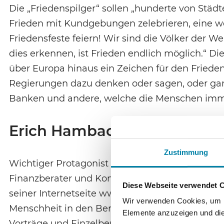
Die „Friedenspilger“ sollen „hunderte von Städ
Frieden mit Kundgebungen zelebrieren, eine we
Friedensfeste feiern! Wir sind die Völker der W
dies erkennen, ist Frieden endlich möglich.“ Die
über Europa hinaus ein Zeichen für den Frieden
Regierungen dazu denken oder sagen, oder gar d
Banken und andere, welche die Menschen imme
Erich Hambach und seine V
Zustimmung
Wichtiger Protagonist für den Friedensweg ist
Finanzberater und Kommunikationstrainer Erich 
Diese Webseite verwendet 
seiner Internetseite www.erich-hambach.de mitt
Wir verwenden Cookies, um In
Menschheit in den Bereichen Geld, Finanzen un
Elemente anzuzeigen und die 
Vorträge und Einzelberatungen an. Er bezeichne