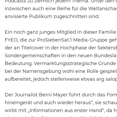
Podcasts zu ziemlich jedem Thema. Unter den d
inzwischen auch eine Reihe für die Weltanschau
anvisierte Publikum zugeschnitten sind.
Ein noch ganz junges Mitglied in dieser Familie
FYEO, die zur ProSiebenSat.1 Media-Gruppe geh
der an Titelcover in der Hochphase der Sektendi
Sondergemeinschaften in den neuen Bundesländ
Bedeutung. Vermarktungsstrategische Gründe 
bei der Namensgebung wohl eine Rolle gespiel
aufbereitet, jedoch stellenweise etwas arg salo
Der Journalist Berni Mayer führt durch das Fo
hineingerät und auch wieder heraus“, sie scha
wirbt mit „Informationen aus erster Hand“, d