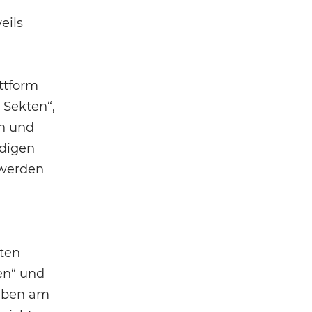
eils
attform
n Sekten“,
en und
ödigen
 werden
kten
en“ und
leben am