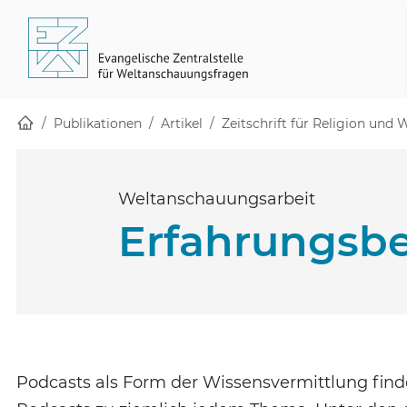
Startseite
Skip to main content
(öffnet in einem neuen Fenster)
(öffnet in einem neuen Fenster)
Publikationen
Artikel
Zeitschrift für Religion und
Weltanschauungsarbeit
Erfahrungsbe
Podcasts als Form der Wissensvermittlung fin