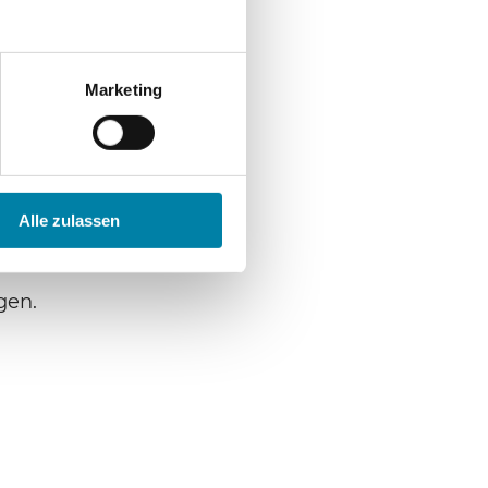
tlichen,
n wie
Marketing
die
aus den
ufgrund
Alle zulassen
als ein
gen.