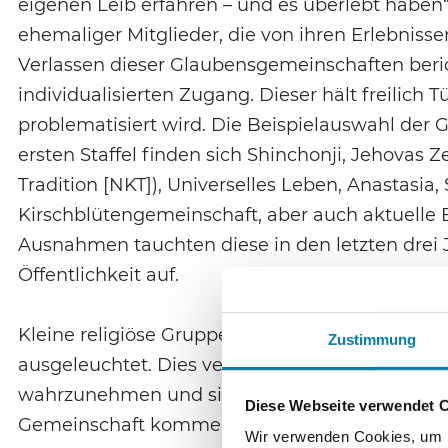
eigenen Leib erfahren – und es überlebt haben
ehemaliger Mitglieder, die von ihren Erlebnis
Verlassen dieser Glaubensgemeinschaften beri
individualisierten Zugang. Dieser hält freilich T
problematisiert wird. Die Beispielauswahl der G
ersten Staffel finden sich Shinchonji, Jehovas
Tradition [NKT]), Universelles Leben, Anastasia,
Kirschblütengemeinschaft, aber auch aktuelle 
Ausnahmen tauchten diese in den letzten drei 
Öffentlichkeit auf.
Kleine religiöse Gruppen werden damit ausschli
Zustimmung
ausgeleuchtet. Dies verstärkt die Tendenz, Reli
wahrzunehmen und sich auf Defizite zu konzent
Diese Webseite verwendet 
Gemeinschaft kommen hier nicht zu Sprache.
Wir verwenden Cookies, um In