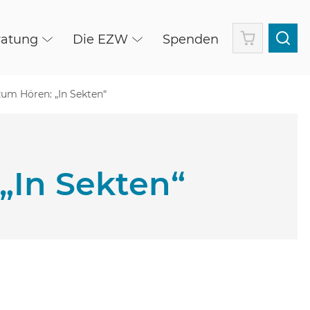
Warenkorb
ratung
Die EZW
Spenden
zum Hören: „In Sekten“
„In Sekten“