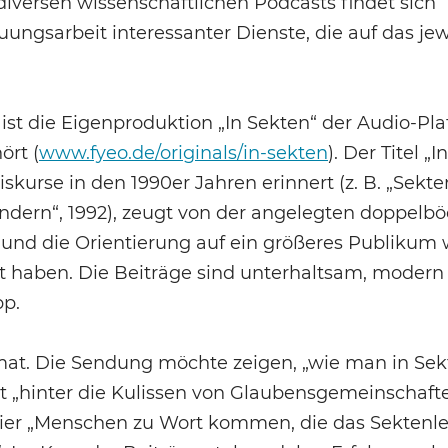
iversen wissenschaftlichen Podcasts findet sich
ungsarbeit interessanter Dienste, die auf das jew
 ist die Eigenproduktion „In Sekten“ der Audio-Pl
ört (
www.fyeo.de/originals/in-sekten
). Der Titel „I
skurse in den 1990er Jahren erinnert (z. B. „Sekt
ern“, 1992), zeugt von der angelegten doppelb
und die Orientierung auf ein größeres Publikum
t haben. Die Beiträge sind unterhaltsam, modern
pp.
rmat. Die Sendung möchte zeigen, „wie man in Se
ut „hinter die Kulissen von Glaubensgemeinschaft
a hier „Menschen zu Wort kommen, die das Sekten