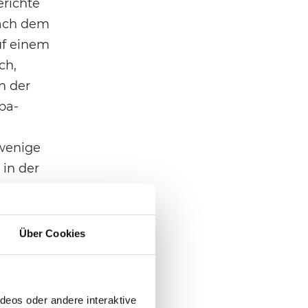
erichte
nach dem
uf einem
ch,
n der
pa-
 wenige
 in der
rfaktoren
Über Cookies
ligiöser
deos oder andere interaktive