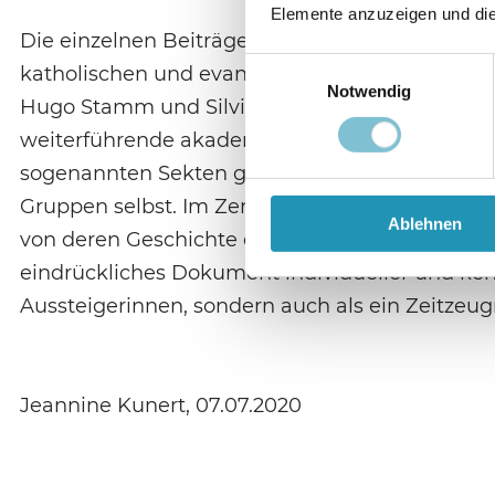
Elemente anzuzeigen und die 
Die einzelnen Beiträge selbst werden von State
Einwilligungsauswahl
katholischen und evangelischen Beratungsstell
Notwendig
Hugo Stamm und Silvio Duwe angereichert, die
weiterführende akademische Verortung der jewe
sogenannten Sekten geworfen hätte, bleibt jedo
Gruppen selbst. Im Zentrum der Betrachtung st
Ablehnen
von deren Geschichte ein abgrenzendes Moment
eindrückliches Dokument individueller und ken
Aussteigerinnen, sondern auch als ein Zeitzeu
Jeannine Kunert, 07.07.2020