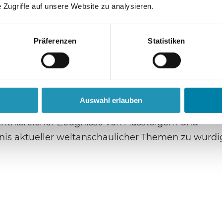
Zugriffe auf unsere Website zu analysieren.
ments diverser Expertinnen und Experten der staa
en sowie von in der Szene bekannten Journaliste
Präferenzen
Statistiken
 einordnend und informierend wirken. Eine
iligen Gruppe, die eine weitere Perspektive auf 
ch allermeist eine Leerstelle – ebenso wie Töne 
eht die Perspektive ehemaliger Mitglieder, die a
Auswahl erlauben
 haben muss. Dennoch ist der Podcast nicht nur 
ntnisreicher Zeugnisse von Aussteigern und
gnis aktueller weltanschaulicher Themen zu würdi