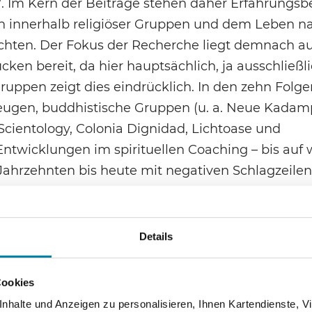
“. Im Kern der Beiträge stehen daher Erfahrungsb
sen innerhalb religiöser Gruppen und dem Leben 
chten. Der Fokus der Recherche liegt demnach a
ücken bereit, da hier hauptsächlich, ja ausschließli
ruppen zeigt dies eindrücklich. In den zehn Folge
 Zeugen, buddhistische Gruppen (u. a. Neue Kadam
 Scientology, Colonia Dignidad, Lichtoase und
Entwicklungen im spirituellen Coaching – bis auf
Jahrzehnten bis heute mit negativen Schlagzeilen
eßlich als gesellschaftliche Problemfälle und Stö
Details
gion und Religiosität gemeinhin als problematisch
rieren. Die positiven Aspekte von Glauben und re
Cookies
halte und Anzeigen zu personalisieren, Ihnen Kartendienste, Vi