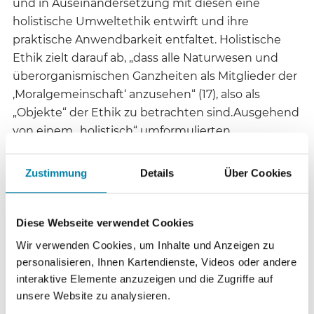
und in Auseinandersetzung mit diesen eine
holistische Umweltethik entwirft und ihre
praktische Anwendbarkeit entfaltet. Holistische
Ethik zielt darauf ab, „dass alle Naturwesen und
überorganismischen Ganzheiten als Mitglieder der
‚Moralgemeinschaft‘ anzusehen“ (17), also als
„Objekte“ der Ethik zu betrachten sind.Ausgehend
von einem „holistisch“ umformulierten
„kategorischen Imperativ“ („Handle so, dass du
alles Seiende niemals nur als Mittel, sondern immer
Zustimmung
Details
Über Cookies
zugleich auch als Selbstzweck behandelst“, 111)
stellt der Verfasser anhand präzise formulierter
Prinzipien und Kriterien dar, wie ein
Diese Webseite verwendet Cookies
verantwortlicher Umgang des Menschen mit der
Wir verwenden Cookies, um Inhalte und Anzeigen zu
Umwelt die Konsequenzen für andere Lebewesen
personalisieren, Ihnen Kartendienste, Videos oder andere
und Gesamtsysteme mit zu bedenken und
interaktive Elemente anzuzeigen und die Zugriffe auf
Beeinträchtigungen für sie zu minimieren hat.Im
unsere Website zu analysieren.
Spannungsverhältnis von „Macht und Moralität“