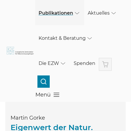
(öffnet in einem neuen Fenster)
Skip to main content
Publikationen
Aktuelles
Kontakt & Beratung
Warenkorb
Die EZW
Spenden
Menü
Menü öffnen
Martin Gorke
Eigenwert der Natur.