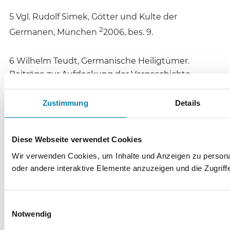
5 Vgl. Rudolf Simek, Götter und Kulte der
2
Germanen, München
2006, bes. 9.
6 Wilhelm Teudt, Germanische Heiligtümer.
Beiträge zur Aufdeckung der Vorgeschichte,
ausgehend von den Externsteinen, den
Lippequellen und der Teutoburg, Jena 1931.
Zustimmung
Details
7 Michael Kater, Das „Ahnenerbe“ der SS 1935 –
Diese Webseite verwendet Cookies
1945. Ein Beitrag zur Kulturpolitik des Dritten
Wir verwenden Cookies, um Inhalte und Anzeigen zu personal
Reiches, München 2006, 53.
oder andere interaktive Elemente anzuzeigen und die Zugriff
8 Vgl. zur Geschichte der Grabungen während der
NS-Zeit: R. Schwarzenberg, Braune Wallfahrtsorte,
Einwilligungsauswahl
http://eisberg.blogsport.de/2007/05/28/braune-
Notwendig
wallfahrtsorte-die-externsteine-bei-paderborn