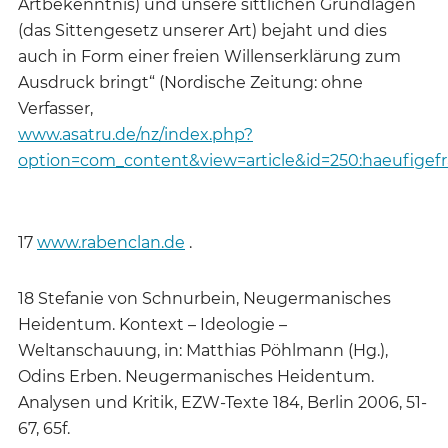
Artbekenntnis) und unsere sittlichen Grundlagen
(das Sittengesetz unserer Art) bejaht und dies
auch in Form einer freien Willenserklärung zum
Ausdruck bringt“ (Nordische Zeitung: ohne
Verfasser,
www.asatru.de/nz/index.php?
option=com_content&view=article&id=250:haeufigef
17
www.rabenclan.de
.
18 Stefanie von Schnurbein, Neugermanisches
Heidentum. Kontext – Ideologie –
Weltanschauung, in: Matthias Pöhlmann (Hg.),
Odins Erben. Neugerma­nisches Heidentum.
Analysen und Kritik, EZW-Texte 184, Berlin 2006, 51-
67, 65f.