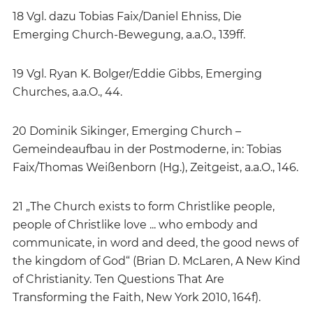
18 Vgl. dazu Tobias Faix/Daniel Ehniss, Die
Emerging ­Church-Bewegung, a.a.O., 139ff.
19 Vgl. Ryan K. Bolger/Eddie Gibbs, Emerging
Churches, a.a.O., 44.
20 Dominik Sikinger, Emerging Church –
Gemeindeaufbau in der Postmoderne, in: Tobias
Faix/Thomas Weißenborn (Hg.), Zeitgeist, a.a.O., 146.
21 „The Church exists to form Christlike people,
people of Christlike love ... who embody and
communicate, in word and deed, the good news of
the kingdom of God“ (Brian D. McLaren, A New Kind
of Christianity. Ten Questions That Are
Transforming the Faith, New York 2010, 164f).