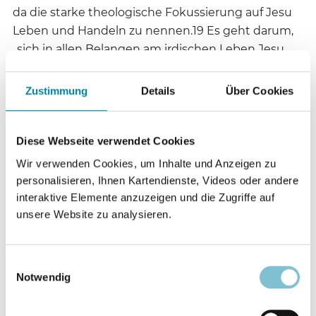
da die starke theologische Fokussierung auf Jesu
Leben und Handeln zu nennen.19 Es geht darum,
„sich in allen Belangen am irdischen Leben Jesu,
wie es in den Evangelien überliefert ist, zu
orientieren und ihm nachzufolgen“.20 Brian
Zustimmung
Details
Über Cookies
McLaren, ein wichtiger Vertreter der US-
amerikanischen Emerging-Church-Bewegung,
schreibt in einem seiner aktuellsten Werke, die
Diese Webseite verwendet Cookies
Kirche sei dazu da, christusgemäße Menschen zu
Wir verwenden Cookies, um Inhalte und Anzeigen zu
formen, Menschen, die christusgemäß lieben und
personalisieren, Ihnen Kartendienste, Videos oder andere
die gute Nachricht vom Reich Gottes in Wort und
interaktive Elemente anzuzeigen und die Zugriffe auf
Tat zum Ausdruck bringen.21 Dabei spielt der
unsere Website zu analysieren.
Gedanke der Inkarnation eine wichtige Rolle und
wirkt bestimmend auf den Umgang mit der
Einwilligungsauswahl
umgebenden Kultur: Wo Gott in Jesus Mensch
Notwendig
wird, werde die Grenze zwischen Weltlichem und
Geistlichem nicht länger aufrechterhalten. Aus