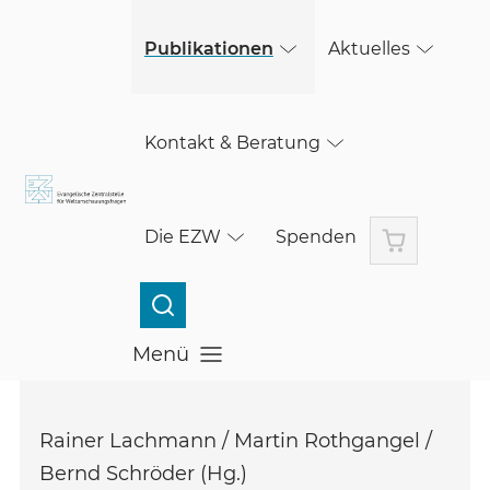
(öffnet in einem neuen Fenster)
Skip to main content
Publikationen
Aktuelles
Kontakt & Beratung
Warenkorb
Die EZW
Spenden
Menü
Menü öffnen
Rainer Lachmann / Martin Rothgangel /
Bernd Schröder (Hg.)