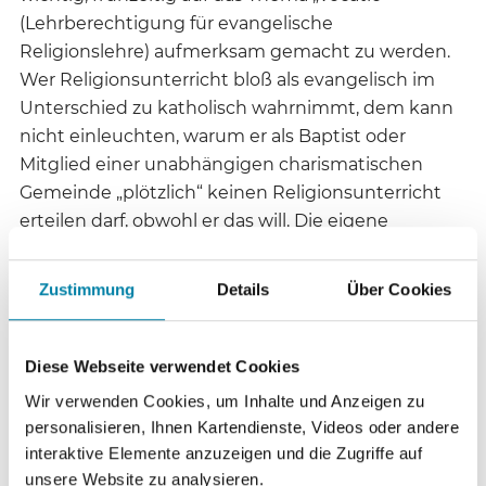
(Lehrberechtigung für evangelische
Religionslehre) aufmerksam gemacht zu werden.
Wer Religionsunterricht bloß als evangelisch im
Unterschied zu katholisch wahrnimmt, dem kann
nicht einleuchten, warum er als Baptist oder
Mitglied einer unabhängigen charismatischen
Gemeinde „plötzlich“ keinen Religionsunterricht
erteilen darf, obwohl er das will. Die eigene
Wahrnehmung und die Rechtslage können
schmerzlich auseinandergehen. Wenn etwa
Zustimmung
Details
Über Cookies
evangelische Religionslehre in Bayern eigentlich
evangelisch-lutherisch ist, wenngleich einzelne
andere Kirchen diesem Religionsunterricht
Diese Webseite verwendet Cookies
Kompatibilität mit ihrer Lehre bescheinigen und
Wir verwenden Cookies, um Inhalte und Anzeigen zu
ihn deshalb zum Pflichtfach für Kinder ihrer
personalisieren, Ihnen Kartendienste, Videos oder andere
Konfession machen, dann ist durchaus
interaktive Elemente anzuzeigen und die Zugriffe auf
erklärungsbedürftig, warum die Stellung der
unsere Website zu analysieren.