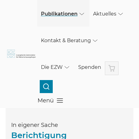
(öffnet in einem neuen Fenster)
Skip to main content
Publikationen
Aktuelles
Kontakt & Beratung
Warenkorb
Die EZW
Spenden
Menü
Menü öffnen
In eigener Sache
Berichtigung