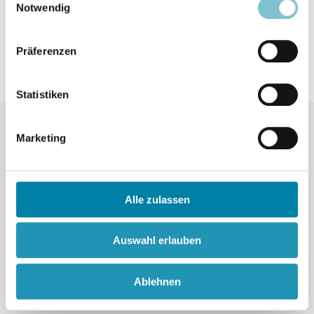
Notwendig
Die Redaktion
Präferenzen
Statistiken
Marketing
Die EZW
Lexikon
Alle zulassen
Aufgaben und Ziele
Referate
Auswahl erlauben
Teamassistenz
Bibliothek
Ablehnen
Wissenschaftlicher Beirat
Newsletter abonnieren