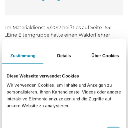
Im Materialdienst 4/2017 heißt es auf Seite 155:
„Eine Elterngruppe hatte einen Waldorflehrer
verklagt, weil dieser Leistungsstörungen bei ihren
Kindern diagnostiziert und empfohlen habe,
Zustimmung
Details
Über Cookies
kostenpflichtige Kurse der Davis-Methode bei
seiner Ehefrau zu buchen.“ Richtig ist, dass der
Lehrer die Elterngruppe verklagt hatte. Das ändert
Diese Webseite verwendet Cookies
nichts an der Kernaussage des Textes am Ende des
Wir verwenden Cookies, um Inhalte und Anzeigen zu
Beitrags: „Die Elterngruppe darf nach dem
personalisieren, Ihnen Kartendienste, Videos oder andere
Nürnberger Gerichtsurteil weiter behaupten, dass
interaktive Elemente anzuzeigen und die Zugriffe auf
der Pädagoge für eine umstrittene
unsere Website zu analysieren.
Behandlungsmethode für Schüler mit
Lernproblemen geworben habe.“
Einwilligungsauswahl