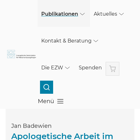
(öffnet in einem neuen Fenster)
(öffnet in einem neuen Fenster)
Skip to main content
Publikationen
Aktuelles
Kontakt & Beratung
Warenkorb
Die EZW
Spenden
Menü
Menü öffnen
Jan Badewien
Apologetische Arbeit im