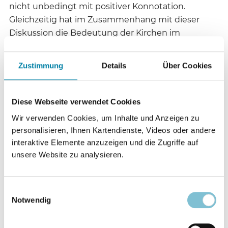
nicht unbedingt mit positiver Konnotation.
Gleichzeitig hat im Zusammenhang mit dieser
Diskussion die Bedeutung der Kirchen im
säkularen politischen und kulturellen Bereich
weiter abgenommen – und damit auch das
Zustimmung
Details
Über Cookies
Verständnis für konfessionelle
Auseinandersetzungen. Zwar kommen auch die
Spitzen unseres Staates gerne zum Evangelischen
Diese Webseite verwendet Cookies
Kirchentag, aber im gesellschaftlichen Alltag
Wir verwenden Cookies, um Inhalte und Anzeigen zu
spielen die Kirchen eine immer geringere Rolle.
personalisieren, Ihnen Kartendienste, Videos oder andere
interaktive Elemente anzuzeigen und die Zugriffe auf
Der derzeit dominierende Pluralismus hat dazu
unsere Website zu analysieren.
geführt, dass alles religiös-weltanschauliche Wollen
– und auch die Ablehnung jeglicher Spiritualität –
Einwilligungsauswahl
gleichberechtigt nebeneinander gestellt wird: die
Notwendig
Fang (s. o.) neben das Christentum, die Esoterik
neben die Kirchen, der Atheismus neben