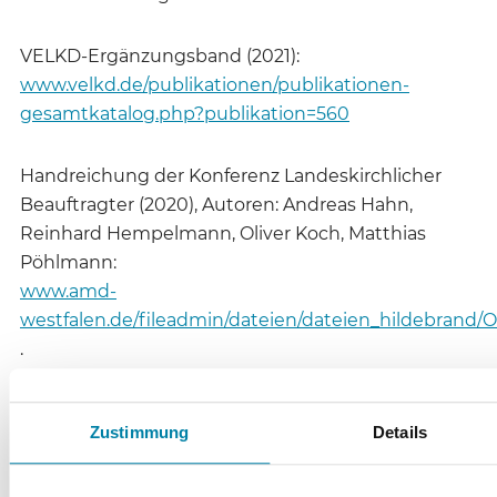
VELKD-Ergänzungsband (2021):
www.velkd.de/publikationen/publikationen-
gesamtkatalog.php?publikation=560
Handreichung der Konferenz Landeskirchlicher
Beauftragter (2020), Autoren: Andreas Hahn,
Reinhard Hempelmann, Oliver Koch, Matthias
Pöhlmann:
www.amd-
westfalen.de/fileadmin/dateien/dateien_hildebrand/O
.
Handreichung
– Regionalteil Bayern
:
Zustimmung
Details
https://tinyurl.com/2p8vsj7e
.