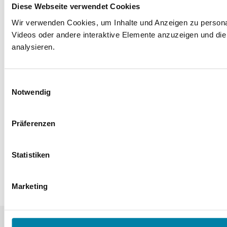
Handreichung
mit Regionalteil Hessen:
Diese Webseite verwendet Cookies
https://tinyurl.com/bdh8cchr
.
Wir verwenden Cookies, um Inhalte und Anzeigen zu personal
Videos oder andere interaktive Elemente anzuzeigen und die
Handreichung mit Regionalteil der Nordkirche:
analysieren.
https://tinyurl.com/5cuuajvj
.
Einwilligungsauswahl
Handreichung als Sondernummer der Zeitschrift
Notwendig
Confessio (Sachsen):
https://www.confessio.de/zeitschrift/cs01
.
Präferenzen
Michael Utsch, 13.05.2022
Statistiken
Marketing