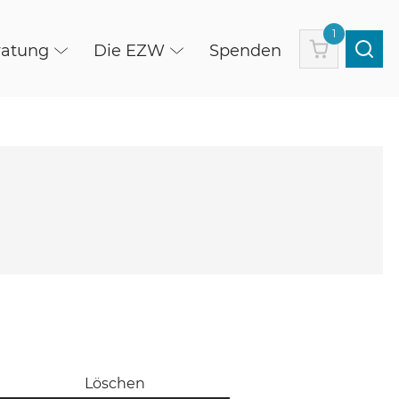
1
Warenkorb
ratung
Die EZW
Spenden
Löschen